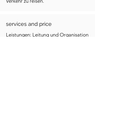
Verkehr zu reisen.
services and price
Leistungen: Leitung und Organisation
Wissenswertes über Kultur und Natur
Preis: 95,- CHF exklusive
Anfahrt/Rückreise, Verpflegung für
unterwegs.
Der Betrag ist vorab zu überweisen.
Ausrüstungsliste: Die Ausrüstungsliste
wird mit der Anmeldebestätigung
versendet.